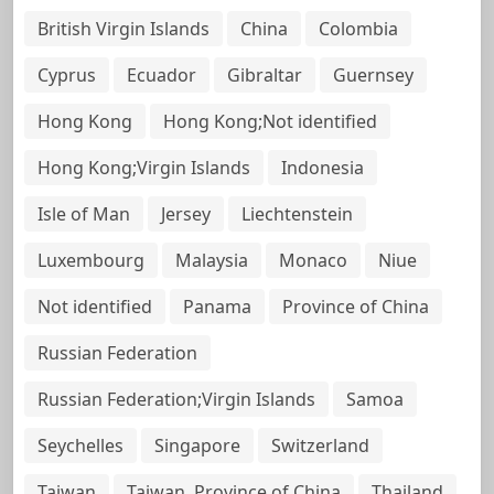
British Virgin Islands
China
Colombia
Cyprus
Ecuador
Gibraltar
Guernsey
Hong Kong
Hong Kong;Not identified
Hong Kong;Virgin Islands
Indonesia
Isle of Man
Jersey
Liechtenstein
Luxembourg
Malaysia
Monaco
Niue
Not identified
Panama
Province of China
Russian Federation
Russian Federation;Virgin Islands
Samoa
Seychelles
Singapore
Switzerland
Taiwan
Taiwan, Province of China
Thailand