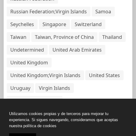
Russian Federation;Virgin Islands
Samoa
Seychelles
Singapore
Switzerland
Taiwan
Taiwan, Province of China
Thailand
Undetermined
United Arab Emirates
United Kingdom
United Kingdom;Virgin Islands
United States
Uruguay
Virgin Islands
Virgin Islands, British
Utilizamos cookies propias y de terceros para mejorar tu
experiencia. Si sigues navegando, consideramos que aceptas
nuestra política de cookies
Copyright © All rights reserved.