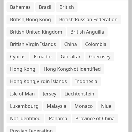
Bahamas
Brazil
British
British;Hong Kong
British;Russian Federation
British;United Kingdom
British Anguilla
British Virgin Islands
China
Colombia
Cyprus
Ecuador
Gibraltar
Guernsey
Hong Kong
Hong Kong;Not identified
Hong Kong;Virgin Islands
Indonesia
Isle of Man
Jersey
Liechtenstein
Luxembourg
Malaysia
Monaco
Niue
Not identified
Panama
Province of China
Russian Federation