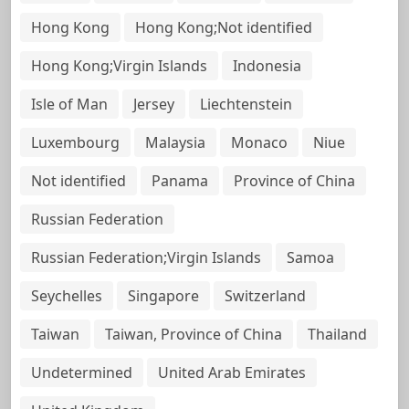
Hong Kong
Hong Kong;Not identified
Hong Kong;Virgin Islands
Indonesia
Isle of Man
Jersey
Liechtenstein
Luxembourg
Malaysia
Monaco
Niue
Not identified
Panama
Province of China
Russian Federation
Russian Federation;Virgin Islands
Samoa
Seychelles
Singapore
Switzerland
Taiwan
Taiwan, Province of China
Thailand
Undetermined
United Arab Emirates