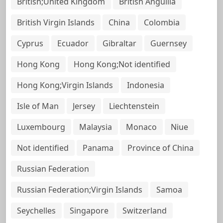
British;United Kingdom
British Anguilla
British Virgin Islands
China
Colombia
Cyprus
Ecuador
Gibraltar
Guernsey
Hong Kong
Hong Kong;Not identified
Hong Kong;Virgin Islands
Indonesia
Isle of Man
Jersey
Liechtenstein
Luxembourg
Malaysia
Monaco
Niue
Not identified
Panama
Province of China
Russian Federation
Russian Federation;Virgin Islands
Samoa
Seychelles
Singapore
Switzerland