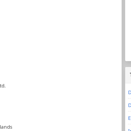
td.
D
D
E
slands
I