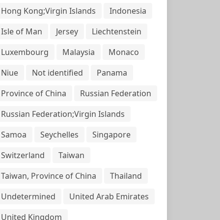
Hong Kong;Virgin Islands
Indonesia
Isle of Man
Jersey
Liechtenstein
Luxembourg
Malaysia
Monaco
Niue
Not identified
Panama
Province of China
Russian Federation
Russian Federation;Virgin Islands
Samoa
Seychelles
Singapore
Switzerland
Taiwan
Taiwan, Province of China
Thailand
Undetermined
United Arab Emirates
United Kingdom