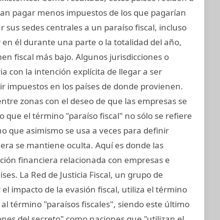
an pagar menos impuestos de los que pagarían
 sus sedes centrales a un paraíso fiscal, incluso
 en él durante una parte o la totalidad del año,
n fiscal más bajo. Algunos jurisdicciones o
a con la intención explícita de llegar a ser
ir impuestos en los países de donde provienen.
 entre zonas con el deseo de que las empresas se
 que el término "paraíso fiscal" no sólo se refiere
sino que asimismo se usa a veces para definir
iera se mantiene oculta. Aquí es donde las
ación financiera relacionada con empresas e
ses. La Red de Justicia Fiscal, un grupo de
l impacto de la evasión fiscal, utiliza el término
al término "paraísos fiscales", siendo este último
ones del secreto" como naciones que "utilizan el