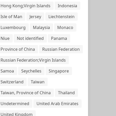
Hong Kong;Virgin Islands
Indonesia
Isle of Man
Jersey
Liechtenstein
Luxembourg
Malaysia
Monaco
Niue
Not identified
Panama
Province of China
Russian Federation
Russian Federation;Virgin Islands
Samoa
Seychelles
Singapore
Switzerland
Taiwan
Taiwan, Province of China
Thailand
Undetermined
United Arab Emirates
United Kingdom