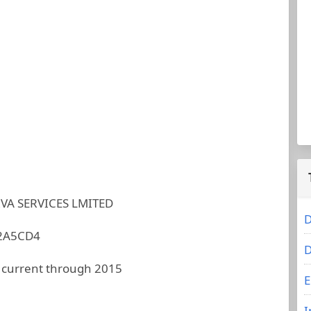
VA SERVICES LMITED
D
2A5CD4
D
 current through 2015
E
I