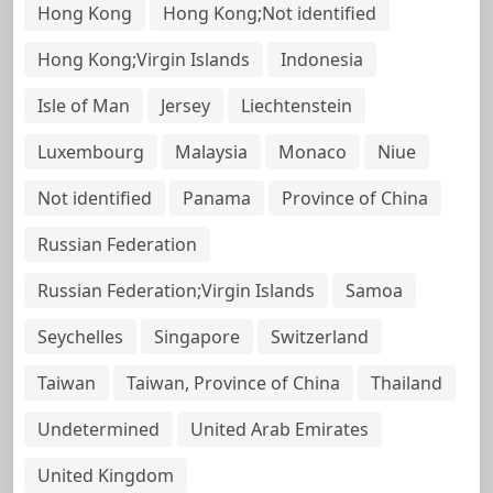
Hong Kong
Hong Kong;Not identified
Hong Kong;Virgin Islands
Indonesia
Isle of Man
Jersey
Liechtenstein
Luxembourg
Malaysia
Monaco
Niue
Not identified
Panama
Province of China
Russian Federation
Russian Federation;Virgin Islands
Samoa
Seychelles
Singapore
Switzerland
Taiwan
Taiwan, Province of China
Thailand
Undetermined
United Arab Emirates
United Kingdom