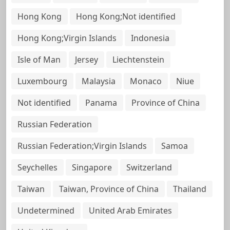
Hong Kong
Hong Kong;Not identified
Hong Kong;Virgin Islands
Indonesia
Isle of Man
Jersey
Liechtenstein
Luxembourg
Malaysia
Monaco
Niue
Not identified
Panama
Province of China
Russian Federation
Russian Federation;Virgin Islands
Samoa
Seychelles
Singapore
Switzerland
Taiwan
Taiwan, Province of China
Thailand
Undetermined
United Arab Emirates