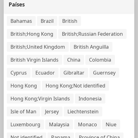
Países
Bahamas
Brazil
British
British;Hong Kong
British;Russian Federation
British;United Kingdom
British Anguilla
British Virgin Islands
China
Colombia
Cyprus
Ecuador
Gibraltar
Guernsey
Hong Kong
Hong Kong;Not identified
Hong Kong;Virgin Islands
Indonesia
Isle of Man
Jersey
Liechtenstein
Luxembourg
Malaysia
Monaco
Niue
Not identified
Panama
Province of China