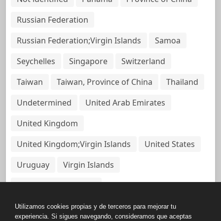
Russian Federation
Russian Federation;Virgin Islands
Samoa
Seychelles
Singapore
Switzerland
Taiwan
Taiwan, Province of China
Thailand
Undetermined
United Arab Emirates
United Kingdom
United Kingdom;Virgin Islands
United States
Uruguay
Virgin Islands
Virgin Islands, British
Utilizamos cookies propias y de terceros para mejorar tu
experiencia. Si sigues navegando, consideramos que aceptas