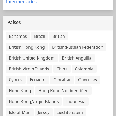
Intermediarios
Países
Bahamas
Brazil
British
British;Hong Kong
British;Russian Federation
British;United Kingdom
British Anguilla
British Virgin Islands
China
Colombia
Cyprus
Ecuador
Gibraltar
Guernsey
Hong Kong
Hong Kong;Not identified
Hong Kong;Virgin Islands
Indonesia
Isle of Man
Jersey
Liechtenstein