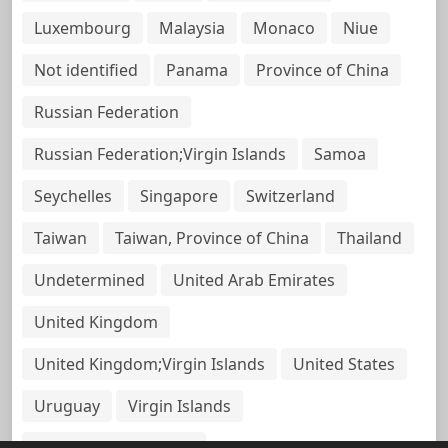
Luxembourg
Malaysia
Monaco
Niue
Not identified
Panama
Province of China
Russian Federation
Russian Federation;Virgin Islands
Samoa
Seychelles
Singapore
Switzerland
Taiwan
Taiwan, Province of China
Thailand
Undetermined
United Arab Emirates
United Kingdom
United Kingdom;Virgin Islands
United States
Uruguay
Virgin Islands
Virgin Islands, British