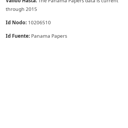
Válido Hasta:
The Panama Papers data is current
through 2015
Id Nodo:
10206510
Id Fuente:
Panama Papers