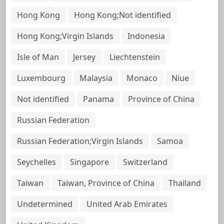
Hong Kong
Hong Kong;Not identified
Hong Kong;Virgin Islands
Indonesia
Isle of Man
Jersey
Liechtenstein
Luxembourg
Malaysia
Monaco
Niue
Not identified
Panama
Province of China
Russian Federation
Russian Federation;Virgin Islands
Samoa
Seychelles
Singapore
Switzerland
Taiwan
Taiwan, Province of China
Thailand
Undetermined
United Arab Emirates