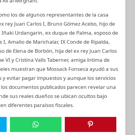
 Ali al-Mirghani.
mo los de algunos representantes de la casa
ex rey Juan Carlos I, Bruno Gómez Acebo, hijo de
I, Iñaki Urdangarin, ex duque de Palma, esposo de
os I, Amalio de Marichalar, IX Conde de Ripalda,
 de Elena de Borbón, hija del ex rey Juan Carlos
e VI y Cristina Valls Taberner, amiga íntima de
 papeles muestran que Mossack Fonseca ayudó a sus
s y evitar pagar impuestos y aunque los servicios
s, los documentos publicados parecen revelar una
onde sus reales dueños se ubican ocultos bajo
en diferentes paraísos fiscales.