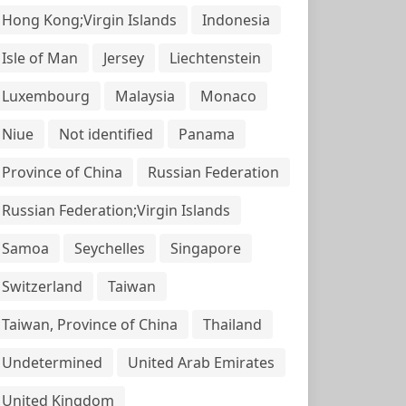
Hong Kong;Virgin Islands
Indonesia
Isle of Man
Jersey
Liechtenstein
Luxembourg
Malaysia
Monaco
Niue
Not identified
Panama
Province of China
Russian Federation
Russian Federation;Virgin Islands
Samoa
Seychelles
Singapore
Switzerland
Taiwan
Taiwan, Province of China
Thailand
Undetermined
United Arab Emirates
United Kingdom