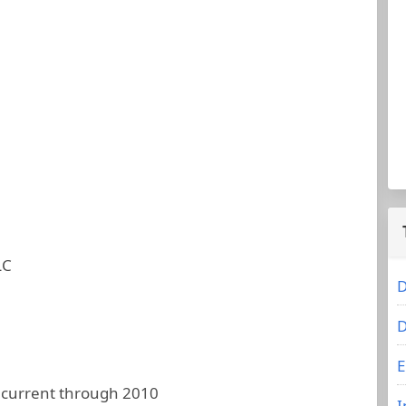
LC
D
D
E
 current through 2010
I