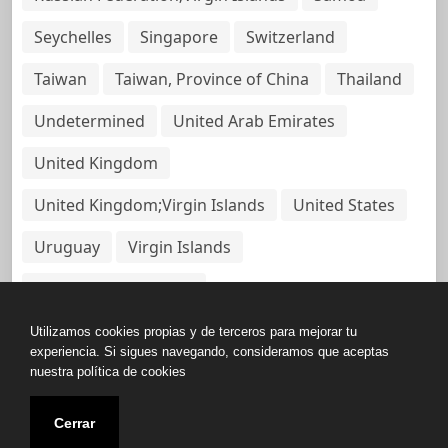
Seychelles
Singapore
Switzerland
Taiwan
Taiwan, Province of China
Thailand
Undetermined
United Arab Emirates
United Kingdom
United Kingdom;Virgin Islands
United States
Uruguay
Virgin Islands
Virgin Islands, British
Utilizamos cookies propias y de terceros para mejorar tu
experiencia. Si sigues navegando, consideramos que aceptas
nuestra política de cookies
Copyright © All rights reserved.
Cerrar