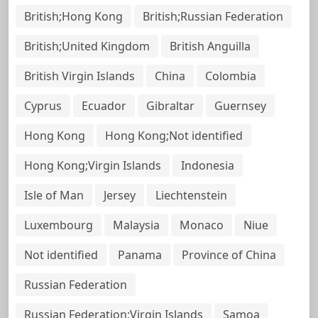
British;Hong Kong
British;Russian Federation
British;United Kingdom
British Anguilla
British Virgin Islands
China
Colombia
Cyprus
Ecuador
Gibraltar
Guernsey
Hong Kong
Hong Kong;Not identified
Hong Kong;Virgin Islands
Indonesia
Isle of Man
Jersey
Liechtenstein
Luxembourg
Malaysia
Monaco
Niue
Not identified
Panama
Province of China
Russian Federation
Russian Federation;Virgin Islands
Samoa