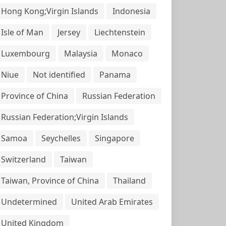
Hong Kong;Virgin Islands
Indonesia
Isle of Man
Jersey
Liechtenstein
Luxembourg
Malaysia
Monaco
Niue
Not identified
Panama
Province of China
Russian Federation
Russian Federation;Virgin Islands
Samoa
Seychelles
Singapore
Switzerland
Taiwan
Taiwan, Province of China
Thailand
Undetermined
United Arab Emirates
United Kingdom