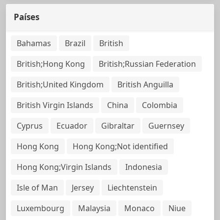
Países
Bahamas
Brazil
British
British;Hong Kong
British;Russian Federation
British;United Kingdom
British Anguilla
British Virgin Islands
China
Colombia
Cyprus
Ecuador
Gibraltar
Guernsey
Hong Kong
Hong Kong;Not identified
Hong Kong;Virgin Islands
Indonesia
Isle of Man
Jersey
Liechtenstein
Luxembourg
Malaysia
Monaco
Niue