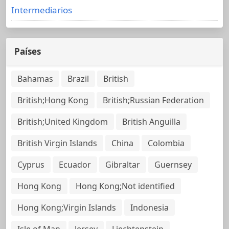
Intermediarios
Países
Bahamas
Brazil
British
British;Hong Kong
British;Russian Federation
British;United Kingdom
British Anguilla
British Virgin Islands
China
Colombia
Cyprus
Ecuador
Gibraltar
Guernsey
Hong Kong
Hong Kong;Not identified
Hong Kong;Virgin Islands
Indonesia
Isle of Man
Jersey
Liechtenstein