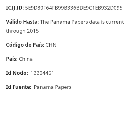
ICIJ ID:
5E9D80F64FB99B336BDE9C1EB932D095
Válido Hasta:
The Panama Papers data is current
through 2015
Código de País:
CHN
País:
China
Id Nodo:
12204451
Id Fuente:
Panama Papers