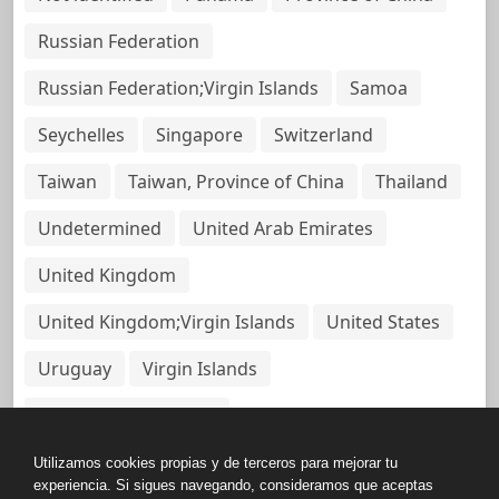
Russian Federation
Russian Federation;Virgin Islands
Samoa
Seychelles
Singapore
Switzerland
Taiwan
Taiwan, Province of China
Thailand
Undetermined
United Arab Emirates
United Kingdom
United Kingdom;Virgin Islands
United States
Uruguay
Virgin Islands
Virgin Islands, British
Utilizamos cookies propias y de terceros para mejorar tu
experiencia. Si sigues navegando, consideramos que aceptas