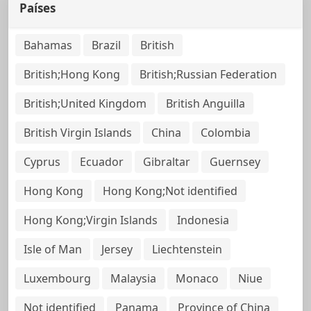
Países
Bahamas
Brazil
British
British;Hong Kong
British;Russian Federation
British;United Kingdom
British Anguilla
British Virgin Islands
China
Colombia
Cyprus
Ecuador
Gibraltar
Guernsey
Hong Kong
Hong Kong;Not identified
Hong Kong;Virgin Islands
Indonesia
Isle of Man
Jersey
Liechtenstein
Luxembourg
Malaysia
Monaco
Niue
Not identified
Panama
Province of China