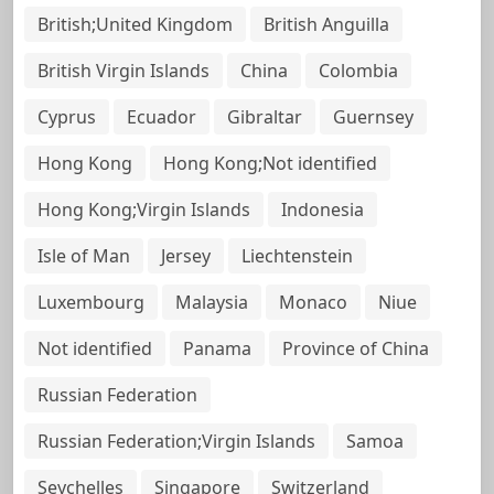
British;United Kingdom
British Anguilla
British Virgin Islands
China
Colombia
Cyprus
Ecuador
Gibraltar
Guernsey
Hong Kong
Hong Kong;Not identified
Hong Kong;Virgin Islands
Indonesia
Isle of Man
Jersey
Liechtenstein
Luxembourg
Malaysia
Monaco
Niue
Not identified
Panama
Province of China
Russian Federation
Russian Federation;Virgin Islands
Samoa
Seychelles
Singapore
Switzerland