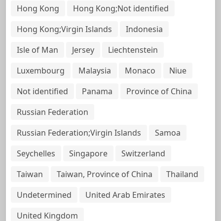
Hong Kong
Hong Kong;Not identified
Hong Kong;Virgin Islands
Indonesia
Isle of Man
Jersey
Liechtenstein
Luxembourg
Malaysia
Monaco
Niue
Not identified
Panama
Province of China
Russian Federation
Russian Federation;Virgin Islands
Samoa
Seychelles
Singapore
Switzerland
Taiwan
Taiwan, Province of China
Thailand
Undetermined
United Arab Emirates
United Kingdom