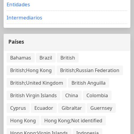
Entidades
Intermediarios
Países
Bahamas
Brazil
British
British;Hong Kong
British;Russian Federation
British;United Kingdom
British Anguilla
British Virgin Islands
China
Colombia
Cyprus
Ecuador
Gibraltar
Guernsey
Hong Kong
Hong Kong;Not identified
Hong Kong;Virgin Islands
Indonesia