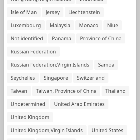
Isle of Man
Jersey
Liechtenstein
Luxembourg
Malaysia
Monaco
Niue
Not identified
Panama
Province of China
Russian Federation
Russian Federation;Virgin Islands
Samoa
Seychelles
Singapore
Switzerland
Taiwan
Taiwan, Province of China
Thailand
Undetermined
United Arab Emirates
United Kingdom
United Kingdom;Virgin Islands
United States