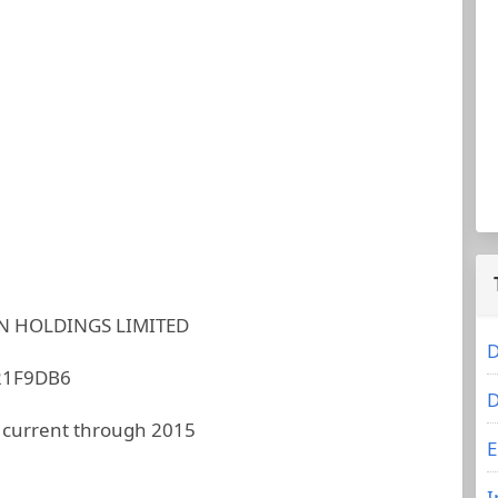
 HOLDINGS LIMITED
D
21F9DB6
D
 current through 2015
E
I