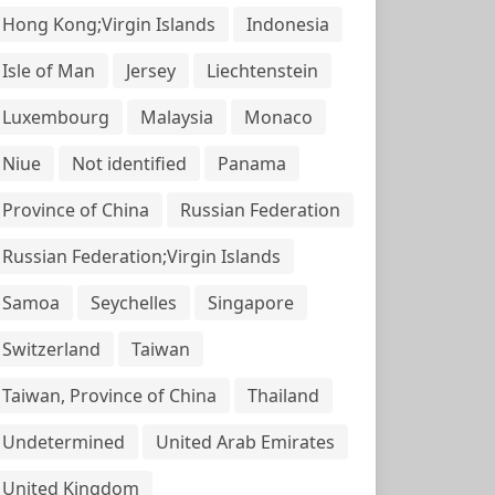
Hong Kong;Virgin Islands
Indonesia
Isle of Man
Jersey
Liechtenstein
Luxembourg
Malaysia
Monaco
Niue
Not identified
Panama
Province of China
Russian Federation
Russian Federation;Virgin Islands
Samoa
Seychelles
Singapore
Switzerland
Taiwan
Taiwan, Province of China
Thailand
Undetermined
United Arab Emirates
United Kingdom