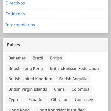
Directivos
Entidades
Intermediarios
Países
Bahamas
Brazil
British
British;Hong Kong
British;Russian Federation
British;United Kingdom
British Anguilla
British Virgin Islands
China
Colombia
Cyprus
Ecuador
Gibraltar
Guernsey
Hong Kong
Hong Kong;Not identified