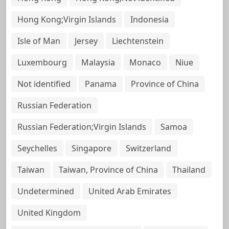
Hong Kong;Virgin Islands
Indonesia
Isle of Man
Jersey
Liechtenstein
Luxembourg
Malaysia
Monaco
Niue
Not identified
Panama
Province of China
Russian Federation
Russian Federation;Virgin Islands
Samoa
Seychelles
Singapore
Switzerland
Taiwan
Taiwan, Province of China
Thailand
Undetermined
United Arab Emirates
United Kingdom