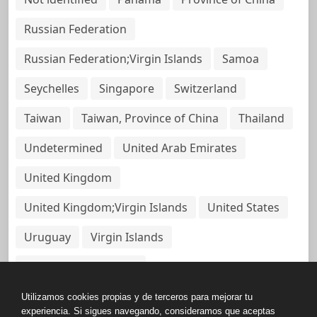
Russian Federation
Russian Federation;Virgin Islands
Samoa
Seychelles
Singapore
Switzerland
Taiwan
Taiwan, Province of China
Thailand
Undetermined
United Arab Emirates
United Kingdom
United Kingdom;Virgin Islands
United States
Uruguay
Virgin Islands
Virgin Islands, British
Utilizamos cookies propias y de terceros para mejorar tu
experiencia. Si sigues navegando, consideramos que aceptas