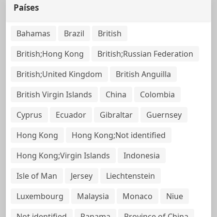
Países
Bahamas
Brazil
British
British;Hong Kong
British;Russian Federation
British;United Kingdom
British Anguilla
British Virgin Islands
China
Colombia
Cyprus
Ecuador
Gibraltar
Guernsey
Hong Kong
Hong Kong;Not identified
Hong Kong;Virgin Islands
Indonesia
Isle of Man
Jersey
Liechtenstein
Luxembourg
Malaysia
Monaco
Niue
Not identified
Panama
Province of China