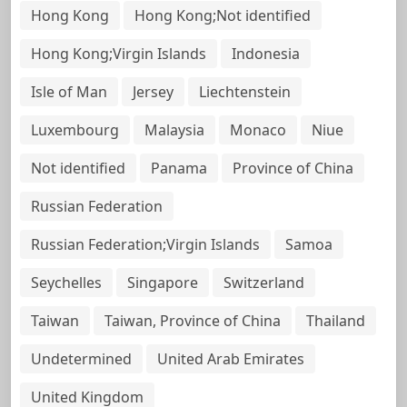
Hong Kong
Hong Kong;Not identified
Hong Kong;Virgin Islands
Indonesia
Isle of Man
Jersey
Liechtenstein
Luxembourg
Malaysia
Monaco
Niue
Not identified
Panama
Province of China
Russian Federation
Russian Federation;Virgin Islands
Samoa
Seychelles
Singapore
Switzerland
Taiwan
Taiwan, Province of China
Thailand
Undetermined
United Arab Emirates
United Kingdom