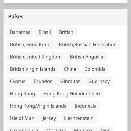
Países
Bahamas
Brazil
British
British;Hong Kong
British;Russian Federation
British;United Kingdom
British Anguilla
British Virgin Islands
China
Colombia
Cyprus
Ecuador
Gibraltar
Guernsey
Hong Kong
Hong Kong;Not identified
Hong Kong;Virgin Islands
Indonesia
Isle of Man
Jersey
Liechtenstein
Luxembourg
Malaysia
Monaco
Niue