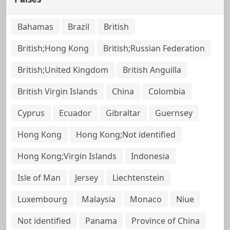
Bahamas
Brazil
British
British;Hong Kong
British;Russian Federation
British;United Kingdom
British Anguilla
British Virgin Islands
China
Colombia
Cyprus
Ecuador
Gibraltar
Guernsey
Hong Kong
Hong Kong;Not identified
Hong Kong;Virgin Islands
Indonesia
Isle of Man
Jersey
Liechtenstein
Luxembourg
Malaysia
Monaco
Niue
Not identified
Panama
Province of China