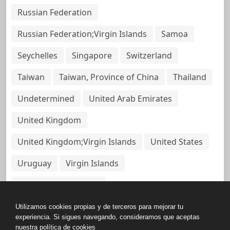
Russian Federation
Russian Federation;Virgin Islands
Samoa
Seychelles
Singapore
Switzerland
Taiwan
Taiwan, Province of China
Thailand
Undetermined
United Arab Emirates
United Kingdom
United Kingdom;Virgin Islands
United States
Uruguay
Virgin Islands
Virgin Islands, British
Utilizamos cookies propias y de terceros para mejorar tu
experiencia. Si sigues navegando, consideramos que aceptas
nuestra política de cookies