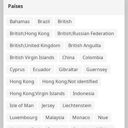
Países
Bahamas
Brazil
British
British;Hong Kong
British;Russian Federation
British;United Kingdom
British Anguilla
British Virgin Islands
China
Colombia
Cyprus
Ecuador
Gibraltar
Guernsey
Hong Kong
Hong Kong;Not identified
Hong Kong;Virgin Islands
Indonesia
Isle of Man
Jersey
Liechtenstein
Luxembourg
Malaysia
Monaco
Niue