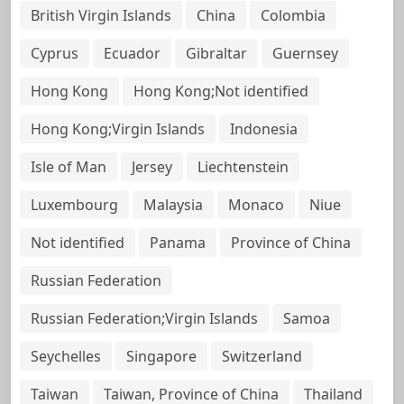
British Virgin Islands
China
Colombia
Cyprus
Ecuador
Gibraltar
Guernsey
Hong Kong
Hong Kong;Not identified
Hong Kong;Virgin Islands
Indonesia
Isle of Man
Jersey
Liechtenstein
Luxembourg
Malaysia
Monaco
Niue
Not identified
Panama
Province of China
Russian Federation
Russian Federation;Virgin Islands
Samoa
Seychelles
Singapore
Switzerland
Taiwan
Taiwan, Province of China
Thailand