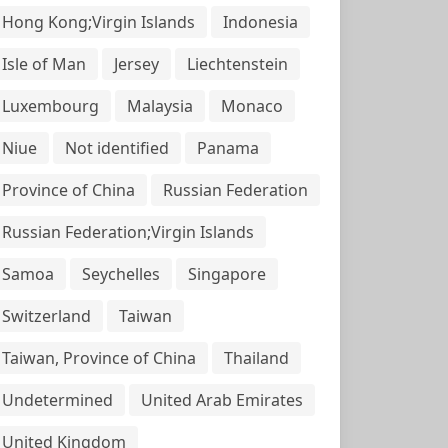
Hong Kong;Virgin Islands
Indonesia
Isle of Man
Jersey
Liechtenstein
Luxembourg
Malaysia
Monaco
Niue
Not identified
Panama
Province of China
Russian Federation
Russian Federation;Virgin Islands
Samoa
Seychelles
Singapore
Switzerland
Taiwan
Taiwan, Province of China
Thailand
Undetermined
United Arab Emirates
United Kingdom