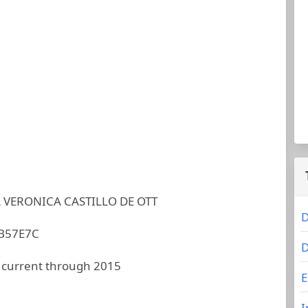
 VERONICA CASTILLO DE OTT
D
B57E7C
D
 current through 2015
E
I