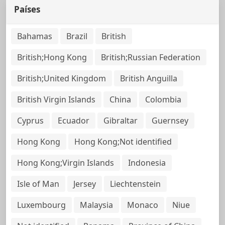
Países
Bahamas
Brazil
British
British;Hong Kong
British;Russian Federation
British;United Kingdom
British Anguilla
British Virgin Islands
China
Colombia
Cyprus
Ecuador
Gibraltar
Guernsey
Hong Kong
Hong Kong;Not identified
Hong Kong;Virgin Islands
Indonesia
Isle of Man
Jersey
Liechtenstein
Luxembourg
Malaysia
Monaco
Niue