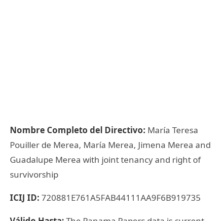
Nombre Completo del Directivo:
María Teresa
Pouiller de Merea, María Merea, Jimena Merea and
Guadalupe Merea with joint tenancy and right of
survivorship
ICIJ ID:
720881E761A5FAB44111AA9F6B919735
Válido Hasta:
The Panama Papers data is current