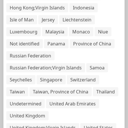
Hong Kong;Virgin Islands
Indonesia
Isle of Man
Jersey
Liechtenstein
Luxembourg
Malaysia
Monaco
Niue
Not identified
Panama
Province of China
Russian Federation
Russian Federation;Virgin Islands
Samoa
Seychelles
Singapore
Switzerland
Taiwan
Taiwan, Province of China
Thailand
Undetermined
United Arab Emirates
United Kingdom
United Kingdom;Virgin Islands
United States