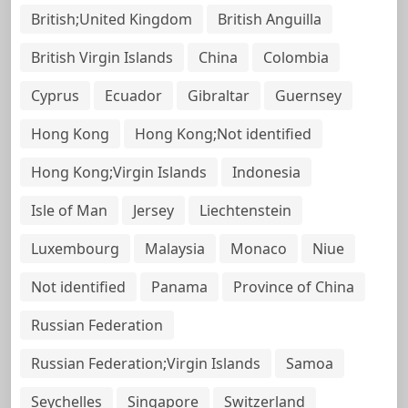
British;United Kingdom
British Anguilla
British Virgin Islands
China
Colombia
Cyprus
Ecuador
Gibraltar
Guernsey
Hong Kong
Hong Kong;Not identified
Hong Kong;Virgin Islands
Indonesia
Isle of Man
Jersey
Liechtenstein
Luxembourg
Malaysia
Monaco
Niue
Not identified
Panama
Province of China
Russian Federation
Russian Federation;Virgin Islands
Samoa
Seychelles
Singapore
Switzerland