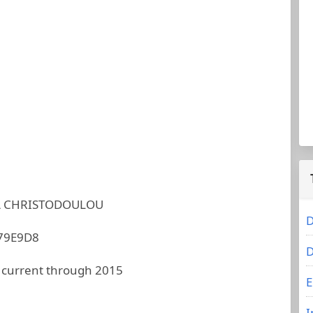
 CHRISTODOULOU
D
79E9D8
D
 current through 2015
E
I