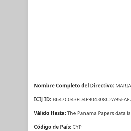
Nombre Completo del Directivo:
MARIA
ICIJ ID:
B647C043FD4F904308C2A95EAF
Válido Hasta:
The Panama Papers data is
Código de País:
CYP