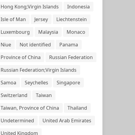
Hong Kong;Virgin Islands
Indonesia
Isle of Man
Jersey
Liechtenstein
Luxembourg
Malaysia
Monaco
Niue
Not identified
Panama
Province of China
Russian Federation
Russian Federation;Virgin Islands
Samoa
Seychelles
Singapore
Switzerland
Taiwan
Taiwan, Province of China
Thailand
Undetermined
United Arab Emirates
United Kingdom