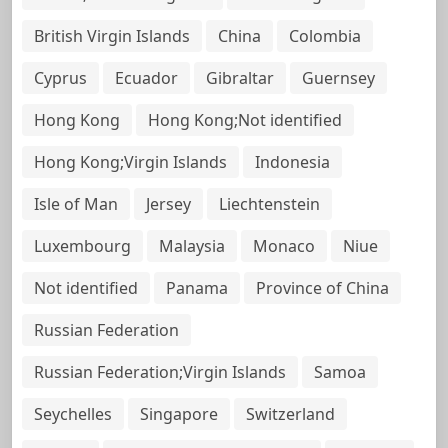
British Virgin Islands
China
Colombia
Cyprus
Ecuador
Gibraltar
Guernsey
Hong Kong
Hong Kong;Not identified
Hong Kong;Virgin Islands
Indonesia
Isle of Man
Jersey
Liechtenstein
Luxembourg
Malaysia
Monaco
Niue
Not identified
Panama
Province of China
Russian Federation
Russian Federation;Virgin Islands
Samoa
Seychelles
Singapore
Switzerland