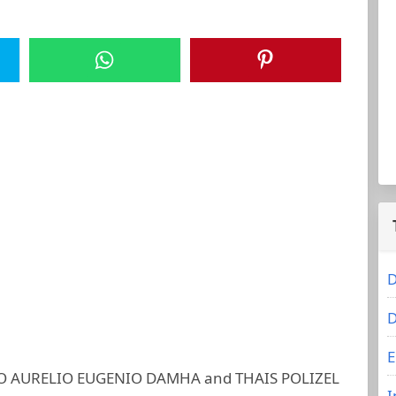
D
D
E
 AURELIO EUGENIO DAMHA and THAIS POLIZEL
I