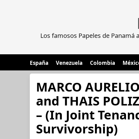
Los famosos Papeles de Panamá al
España
Venezuela
Colombia
Méxic
MARCO AURELI
and THAIS POLI
– (In Joint Tenan
Survivorship)