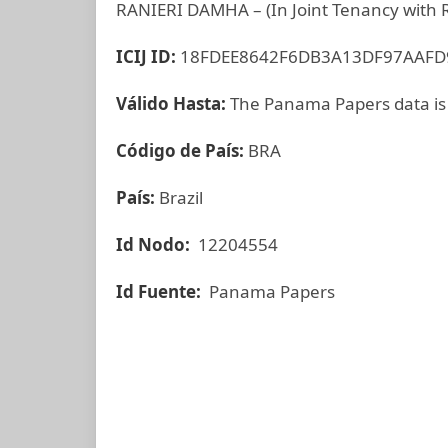
RANIERI DAMHA – (In Joint Tenancy with R
ICIJ ID:
18FDEE8642F6DB3A13DF97AAFD
Válido Hasta:
The Panama Papers data is
Código de País:
BRA
País:
Brazil
Id Nodo:
12204554
Id Fuente:
Panama Papers