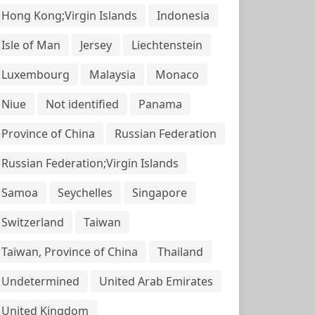
Hong Kong;Virgin Islands
Indonesia
Isle of Man
Jersey
Liechtenstein
Luxembourg
Malaysia
Monaco
Niue
Not identified
Panama
Province of China
Russian Federation
Russian Federation;Virgin Islands
Samoa
Seychelles
Singapore
Switzerland
Taiwan
Taiwan, Province of China
Thailand
Undetermined
United Arab Emirates
United Kingdom