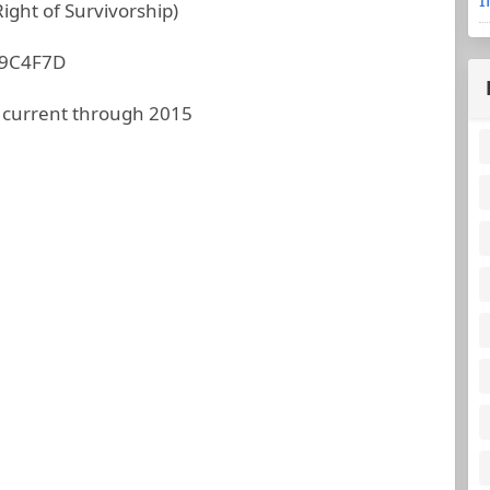
ight of Survivorship)
9C4F7D
 current through 2015