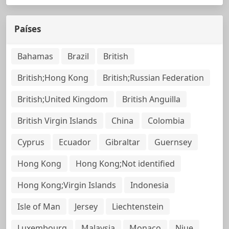
Países
Bahamas
Brazil
British
British;Hong Kong
British;Russian Federation
British;United Kingdom
British Anguilla
British Virgin Islands
China
Colombia
Cyprus
Ecuador
Gibraltar
Guernsey
Hong Kong
Hong Kong;Not identified
Hong Kong;Virgin Islands
Indonesia
Isle of Man
Jersey
Liechtenstein
Luxembourg
Malaysia
Monaco
Niue