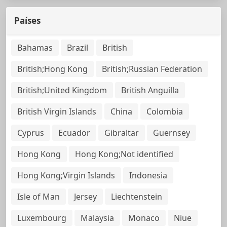
Países
Bahamas
Brazil
British
British;Hong Kong
British;Russian Federation
British;United Kingdom
British Anguilla
British Virgin Islands
China
Colombia
Cyprus
Ecuador
Gibraltar
Guernsey
Hong Kong
Hong Kong;Not identified
Hong Kong;Virgin Islands
Indonesia
Isle of Man
Jersey
Liechtenstein
Luxembourg
Malaysia
Monaco
Niue