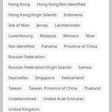
Hong Kong
Hong Kong;Not identified
Hong Kong;Virgin Islands
Indonesia
Isle of Man
Jersey
Liechtenstein
Luxembourg
Malaysia
Monaco
Niue
Not identified
Panama
Province of China
Russian Federation
Russian Federation;Virgin Islands
Samoa
Seychelles
Singapore
Switzerland
Taiwan
Taiwan, Province of China
Thailand
Undetermined
United Arab Emirates
United Kingdom