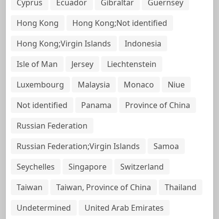
Cyprus
Ecuador
Gibraltar
Guernsey
Hong Kong
Hong Kong;Not identified
Hong Kong;Virgin Islands
Indonesia
Isle of Man
Jersey
Liechtenstein
Luxembourg
Malaysia
Monaco
Niue
Not identified
Panama
Province of China
Russian Federation
Russian Federation;Virgin Islands
Samoa
Seychelles
Singapore
Switzerland
Taiwan
Taiwan, Province of China
Thailand
Undetermined
United Arab Emirates