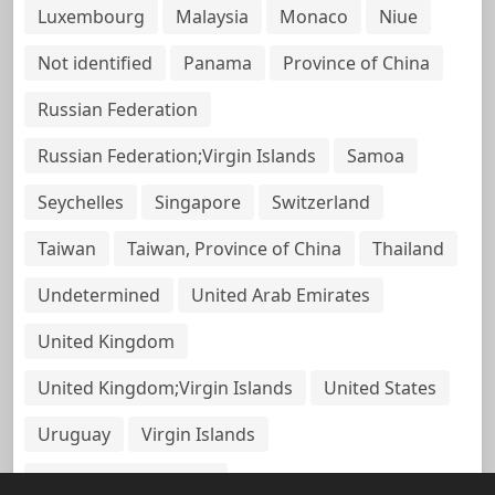
Luxembourg
Malaysia
Monaco
Niue
Not identified
Panama
Province of China
Russian Federation
Russian Federation;Virgin Islands
Samoa
Seychelles
Singapore
Switzerland
Taiwan
Taiwan, Province of China
Thailand
Undetermined
United Arab Emirates
United Kingdom
United Kingdom;Virgin Islands
United States
Uruguay
Virgin Islands
Virgin Islands, British