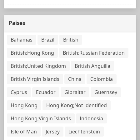
Países
Bahamas
Brazil
British
British;Hong Kong
British;Russian Federation
British;United Kingdom
British Anguilla
British Virgin Islands
China
Colombia
Cyprus
Ecuador
Gibraltar
Guernsey
Hong Kong
Hong Kong;Not identified
Hong Kong;Virgin Islands
Indonesia
Isle of Man
Jersey
Liechtenstein