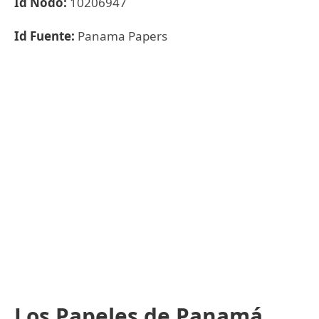
Id Nodo:
10206947
Id Fuente:
Panama Papers
Los Papeles de Panamá,