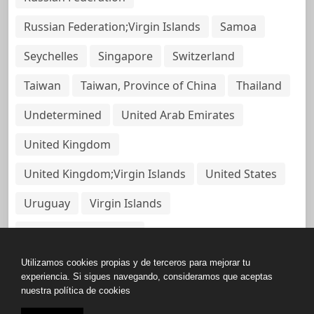
Russian Federation;Virgin Islands
Samoa
Seychelles
Singapore
Switzerland
Taiwan
Taiwan, Province of China
Thailand
Undetermined
United Arab Emirates
United Kingdom
United Kingdom;Virgin Islands
United States
Uruguay
Virgin Islands
Virgin Islands, British
Utilizamos cookies propias y de terceros para mejorar tu
experiencia. Si sigues navegando, consideramos que aceptas
nuestra política de cookies
Copyright © All rights reserved.