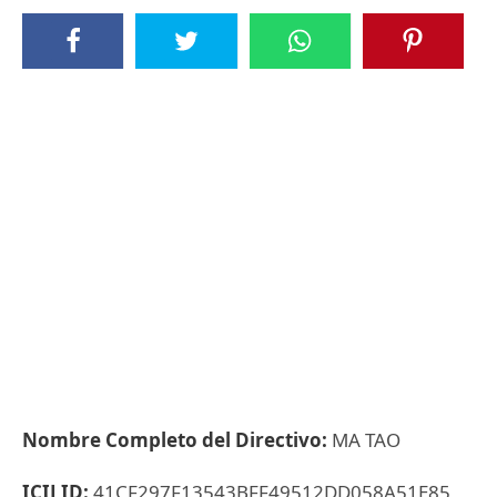
Nombre Completo del Directivo:
MA TAO
ICIJ ID:
41CF297F13543BFF49512DD058A51E85