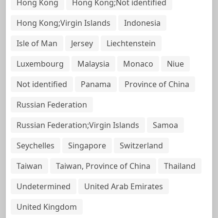
Hong Kong
Hong Kong;Not identified
Hong Kong;Virgin Islands
Indonesia
Isle of Man
Jersey
Liechtenstein
Luxembourg
Malaysia
Monaco
Niue
Not identified
Panama
Province of China
Russian Federation
Russian Federation;Virgin Islands
Samoa
Seychelles
Singapore
Switzerland
Taiwan
Taiwan, Province of China
Thailand
Undetermined
United Arab Emirates
United Kingdom