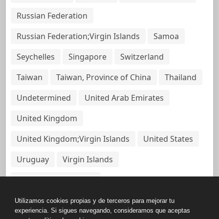
Russian Federation
Russian Federation;Virgin Islands
Samoa
Seychelles
Singapore
Switzerland
Taiwan
Taiwan, Province of China
Thailand
Undetermined
United Arab Emirates
United Kingdom
United Kingdom;Virgin Islands
United States
Uruguay
Virgin Islands
Virgin Islands, British
Utilizamos cookies propias y de terceros para mejorar tu
experiencia. Si sigues navegando, consideramos que aceptas