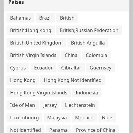
Países
Bahamas
Brazil
British
British;Hong Kong
British;Russian Federation
British;United Kingdom
British Anguilla
British Virgin Islands
China
Colombia
Cyprus
Ecuador
Gibraltar
Guernsey
Hong Kong
Hong Kong;Not identified
Hong Kong;Virgin Islands
Indonesia
Isle of Man
Jersey
Liechtenstein
Luxembourg
Malaysia
Monaco
Niue
Not identified
Panama
Province of China