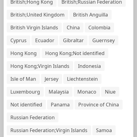
British;Hong Kong
British;Russian Federation
British;United Kingdom
British Anguilla
British Virgin Islands
China
Colombia
Cyprus
Ecuador
Gibraltar
Guernsey
Hong Kong
Hong Kong;Not identified
Hong Kong;Virgin Islands
Indonesia
Isle of Man
Jersey
Liechtenstein
Luxembourg
Malaysia
Monaco
Niue
Not identified
Panama
Province of China
Russian Federation
Russian Federation;Virgin Islands
Samoa