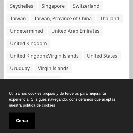
Seychelles
Singapore
Switzerland
Taiwan
Taiwan, Province of China
Thailand
Undetermined
United Arab Emirates
United Kingdom
United Kingdom;Virgin Islands
United States
Uruguay
Virgin Islands
Virgin Islands, British
Utilizamos cookies propias y de terceros para mejorar tu
experiencia. Si sigues navegando, consideramos que aceptas
nuestra política de cookies
Copyright © All rights reserved.
Cerrar
Base de Datos de Papeles Del Panamá