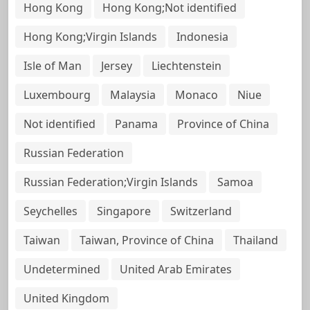
Hong Kong
Hong Kong;Not identified
Hong Kong;Virgin Islands
Indonesia
Isle of Man
Jersey
Liechtenstein
Luxembourg
Malaysia
Monaco
Niue
Not identified
Panama
Province of China
Russian Federation
Russian Federation;Virgin Islands
Samoa
Seychelles
Singapore
Switzerland
Taiwan
Taiwan, Province of China
Thailand
Undetermined
United Arab Emirates
United Kingdom