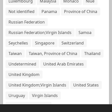
Luxembourg
Malaysia
Monaco
Niue
Not identified
Panama
Province of China
Russian Federation
Russian Federation;Virgin Islands
Samoa
Seychelles
Singapore
Switzerland
Taiwan
Taiwan, Province of China
Thailand
Undetermined
United Arab Emirates
United Kingdom
United Kingdom;Virgin Islands
United States
Uruguay
Virgin Islands
Virgin Islands, British