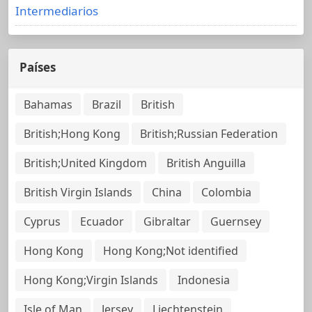
Intermediarios
Países
Bahamas
Brazil
British
British;Hong Kong
British;Russian Federation
British;United Kingdom
British Anguilla
British Virgin Islands
China
Colombia
Cyprus
Ecuador
Gibraltar
Guernsey
Hong Kong
Hong Kong;Not identified
Hong Kong;Virgin Islands
Indonesia
Isle of Man
Jersey
Liechtenstein