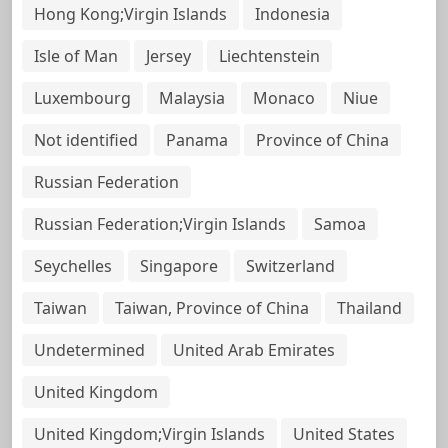
Hong Kong;Virgin Islands
Indonesia
Isle of Man
Jersey
Liechtenstein
Luxembourg
Malaysia
Monaco
Niue
Not identified
Panama
Province of China
Russian Federation
Russian Federation;Virgin Islands
Samoa
Seychelles
Singapore
Switzerland
Taiwan
Taiwan, Province of China
Thailand
Undetermined
United Arab Emirates
United Kingdom
United Kingdom;Virgin Islands
United States