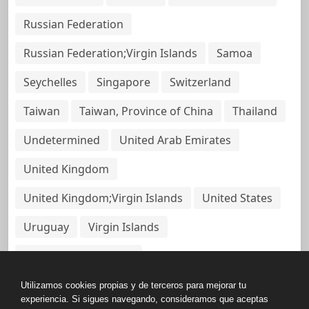
Russian Federation
Russian Federation;Virgin Islands
Samoa
Seychelles
Singapore
Switzerland
Taiwan
Taiwan, Province of China
Thailand
Undetermined
United Arab Emirates
United Kingdom
United Kingdom;Virgin Islands
United States
Uruguay
Virgin Islands
Virgin Islands, British
Utilizamos cookies propias y de terceros para mejorar tu
experiencia. Si sigues navegando, consideramos que aceptas