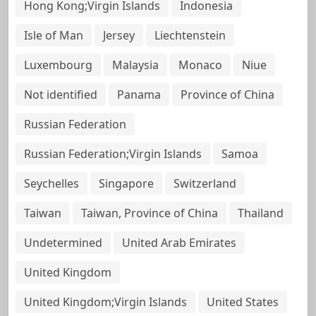
Hong Kong;Virgin Islands
Indonesia
Isle of Man
Jersey
Liechtenstein
Luxembourg
Malaysia
Monaco
Niue
Not identified
Panama
Province of China
Russian Federation
Russian Federation;Virgin Islands
Samoa
Seychelles
Singapore
Switzerland
Taiwan
Taiwan, Province of China
Thailand
Undetermined
United Arab Emirates
United Kingdom
United Kingdom;Virgin Islands
United States